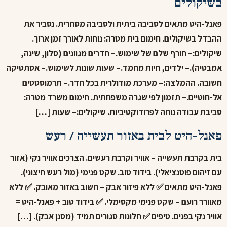
בשיקולים
פאנל-היט מתאים לסביבה ביתית ולסביבה מסחרית. נסביר את
ההבדל בשיקולים. חימום בית מטרה: נוחות לאורך זמן ארוך.
שיקולים:– חורף שלם של שימוש.– חדרים מגוונים (סלון, שינה,
אמבטיה).– ילדים, חיות מחמד.– שעות שונות לשימוש.– אסתטיקה
חשובה. ההמלצה:– מערכת מודולרית בכל חדר.– תרמוסטטים
אל-חוטיים.– תזמון לפי שגרה משפחתית. חימום משרד מטרה:
סביבת עבודה נוחה לפרודוקטיביות. שיקולים:– שעות […]
פאנל-היט לבית באזור תעשייה / רעש
בית בקרבת תעשייה – אוויר וקרבת רעשים. הצרכים אוויר נקי (אזור
עם זיהום פוטנציאלי). בידוד טוב. שקט פנימי (מול רעש חיצוני).
פאנל-היט מתאים ✅ ללא פיזור אבק – חשוב באזור מאובק. ✅ ללא
מאוורר רועם – שקט פנימי מקסימלי. ✅ בידוד טוב + פאנל-היט =
אוויר נקי בפנים. טיפים ✅ חלונות סגורים תמיד (מסנן אבק). […]