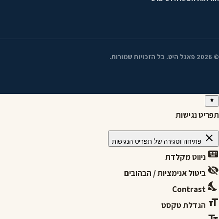
©
2026
פאנל היט. כל הזכויות שמורות.
תפריט נגישות
close
פתיחה וסגירה של תפריט הנגישות
keyboard
ניווט מקלדת
visibility_off
ביטול אנימציות / הבהובים
nights_stay
Contrast
format_size
הגדלת טקסט
text_fields