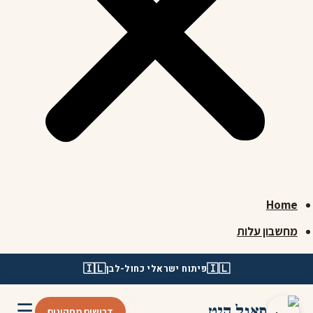
Home
מחשבון עלות
🇮🇱
🇮🇱
פיתוח ישראלי כחול-לבן
☰
פאנל היט
דרושים מתקינים