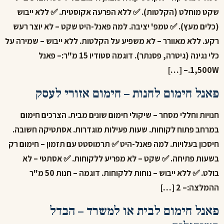
שקט מוחלט (הקלטות). ✅ ללא הפרעה אקוסטית. ✅ ללא ייבוש
(כלים מעץ). ✅ טמפ' יציבה. למה פאנל-היט שקט – לא יוצר רעש
רקע. ללא מאוורר – לא משפיע על הקלטות. ללא ייבוש – שמירה על
כלי נגינה (גיטרה, פסנתר). דוגמה סטודיו 15 מ"ר:– פאנל
1,500W.– […]
פאנל חימום לחנות – חימום אזורי לעסק
חנויות וחללי מסחר – שיקולי חימום שונים מבית. הצרכים חימום
במרחב פתוח לקוחות. שעות פעילות מוגדרות. אסתטיקה חשובה.
חיסכון בעלויות. למה פאנל-היט ✅ תרמוסטט עם תזמון – חימום רק
בשעות פתיחה. ✅ שקט – לא מפריע ללקוחות. ✅ אסתטי – לא
בולט. ✅ ללא ייבוש – נוחות ללקוחות. דוגמה – חנות 50 מ"ר
ההמלצה:– 2 […]
פאנל חימום לבית או למשרד – הבדל