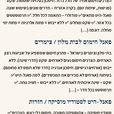
הצרכים חימום אחיד של חלל גדול. חיסכון בעלויות שוטפות. שקט
(פגישות, שיחות זום). בקרה אזורית – חדרים שונים בשימוש שונה.
פאנל-היט מתאים ✅ מודולרי – התאמה לכל חלל. ✅ תרמוסטטים
בכל אזור. ✅ שקט מוחלט. ✅ ללא ייבוש = פחות אלרגיות = פחות ימי
מחלה. דוגמה […]
פאנל חימום לבית מלון / צימרים
בתי מלון וצימרים בישראל – פתרון חימום שמשפיע על שביעות רצון
האורחים. הצרכים חימום נעים לאורחים. שקט (חדרי שינה). ללא
ייבוש (אורחים רגישים). חיסכון אנרגיה (חדר שלא תפוס לא מחומם).
בטיחות (אורחים לא מכירים את המכשירים). למה פאנל-היט ✅
שקט – שינה איכותית לאורחים. ✅ ללא ייבוש – חוויה נוחה. ✅
תרמוסטט בכל חדר – […]
פאנל-היט לסטודיו מוסיקה / חזרות
סטודיו מוסיקה – אקוסטיקה חשובה, חימום בלי רעש. הצרכים ✅