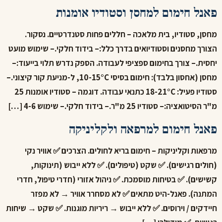
פאנל חימום למחסן וסטודיו אומנות
מחסן, סטודיו, בית מלאכה – חללים פחות סטנדרטיים. נסקור.
הצורך מחסנים וסטודיואים בדרך כלל:– בידוד חלקי.– שימוש מועט
יחסית.– צורך בחימום ספציפי לעבודה. הספק נדרש תלוי בייעוד:–
מחסן (אחסון בלבד): חימום בסיסי 10-15°C, ל-מניעת קור קיצוני.–
סטודיו פעיל: 18-21°C כתנאי עבודה. דוגמה – סטודיו אומנות 25
מ"ר הסיטואציה:– סטודיו 25 מ"ר.– בידוד חלקי.– שימוש 4-6 […]
פאנל חימום למרפאה ולקליניקה
מרפאות וקליניקות – חימום בריא לחולים. הצרכים ✅ אוויר נקי
(חולים רגישים). ✅ שקט (טיפולים). ✅ ללא ייבוש (תינוקות,
קשישים). ✅ בטיחות מוסמכת. ✅ ניהול אזורי (חדרי טיפול, חדרי
המתנה). פאנל-היט מתאים ✅ לא מסחרר אוויר → לא מפזר
חיידקים / וירוסים. ✅ ללא ייבוש → ריריות מוגנות. ✅ שקט → שיחות