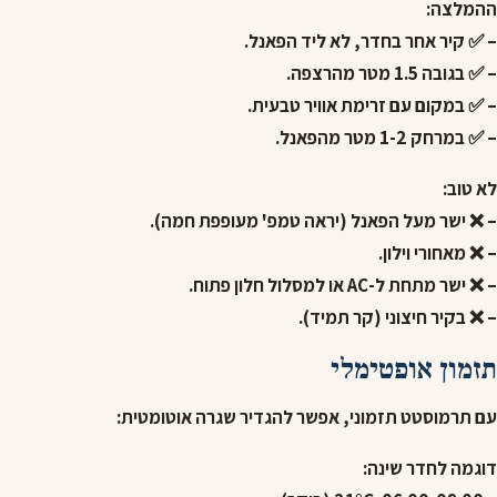
ההמלצה:
– ✅ קיר אחר בחדר, לא ליד הפאנל.
– ✅ בגובה 1.5 מטר מהרצפה.
– ✅ במקום עם זרימת אוויר טבעית.
– ✅ במרחק 1-2 מטר מהפאנל.
לא טוב:
– ❌ ישר מעל הפאנל (יראה טמפ' מעופפת חמה).
– ❌ מאחורי וילון.
– ❌ ישר מתחת ל-AC או למסלול חלון פתוח.
– ❌ בקיר חיצוני (קר תמיד).
תזמון אופטימלי
עם תרמוסטט תזמוני, אפשר להגדיר שגרה אוטומטית:
דוגמה לחדר שינה: