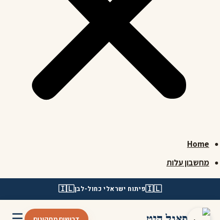
Home
מחשבון עלות
🇮🇱
🇮🇱
פיתוח ישראלי כחול-לבן
☰
פאנל היט
דרושים מתקינים