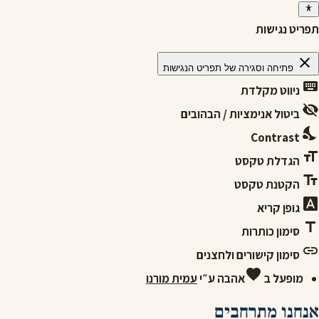
תפריט נגישות
close
פתיחה וסגירה של תפריט הנגישות
keyboard
ניווט מקלדת
visibility_off
ביטול אנימציות / הבהובים
nights_stay
Contrast
format_size
הגדלת טקסט
text_fields
הקטנת טקסט
font_download
גופן קריא
title
סימון כותרות
link
סימון קישורים ולחצנים
favorite
מופעל ב
אהבה
ע״י
עמית מורנו
אנחנו מתרחבים