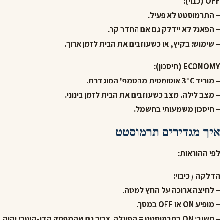
OFF (כבוי):
– התרמוסטט לא פעיל.
– הפאנל לא יידלק גם אם החדר קר.
– שימוש: בקיץ, או כשעוזבים את הבית לזמן ארוך.
ECONOMY (חיסכון):
– מוריד 3°C אוטומטית מהטמפ' המוגדרת.
– מצב לילה. מצב כשעוזבים את הבית לזמן בינוני.
– חיסכון משמעותי בחשמל.
איך מגדירים תרמוסטט
לפי ההוראות:
הדלקה / כיבוי:
– לחיצה ארוכה על החץ למטה.
– מופיע ON או OFF במסך.
– חשוב: ON בתרמוסטט = הפעלה. צריך גם שהמפסק הדו-קוטבי יהיה