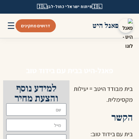
🇮🇱
🇮🇱
פיתוח ישראלי כחול-לבן
☰
פאנל היט
דרושים מתקינים
פאנל-היט בבית עם בידוד טוב
למידע נוסף
בית מבודד היטב = יעילות
והצעת מחיר
מקסימלית.
הקשר
בית עם בידוד טוב: