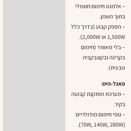
– אלמנט חימום חשמלי
בתוך השמן.
– הספק קבוע (בדרך כלל
1,500W או 2,000W).
– בלי מאוורר (חימום
בקרינה ובקונבקציה
שם
טבעית).
אימייל
פאנל-היט:
– מערכת מותקנת קבועה
טלפון
בקיר.
אזור עבודה
– גופי חימום מודולריים
(70W, 140W, 280W).