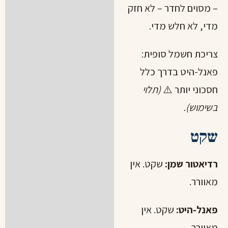
– מסוים לחדר – לא חזק
מדי, לא חלש מדי.
צריכת חשמל סופית:
פאנל-היט בדרך כלל
חסכוני יותר ⚠️
(תלוי
בשימוש)
.
שקט
רדיאטור שמן:
שקט. אין
מאוורר.
פאנל-היט:
שקט. אין
מאוורר.