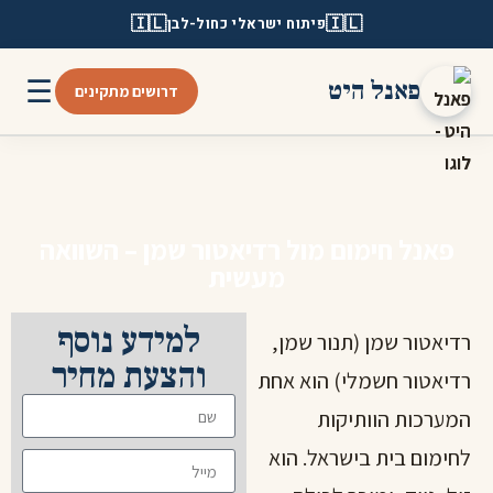
🇮🇱
🇮🇱
פיתוח ישראלי כחול-לבן
☰
פאנל היט
דרושים מתקינים
פאנל חימום מול רדיאטור שמן – השוואה
מעשית
למידע נוסף
רדיאטור שמן (תנור שמן,
והצעת מחיר
רדיאטור חשמלי) הוא אחת
המערכות הוותיקות
לחימום בית בישראל. הוא