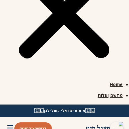
Home
מחשבון עלות
🇮🇱
🇮🇱
פיתוח ישראלי כחול-לבן
☰
פאנל היט
דרושים מתקינים