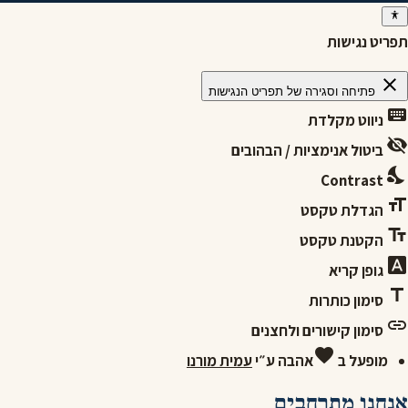
תפריט נגישות
close
פתיחה וסגירה של תפריט הנגישות
keyboard
ניווט מקלדת
visibility_off
ביטול אנימציות / הבהובים
nights_stay
Contrast
format_size
הגדלת טקסט
text_fields
הקטנת טקסט
font_download
גופן קריא
title
סימון כותרות
link
סימון קישורים ולחצנים
favorite
מופעל ב
אהבה
ע״י
עמית מורנו
אנחנו מתרחבים