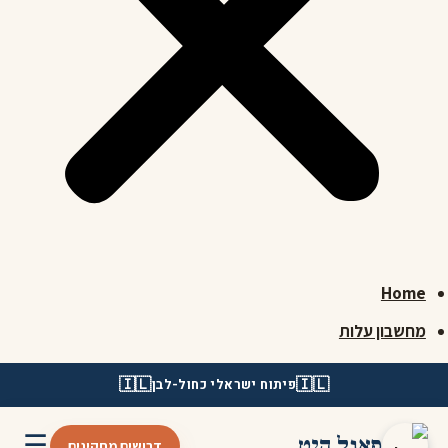
Home
מחשבון עלות
🇮🇱
🇮🇱
פיתוח ישראלי כחול-לבן
☰
פאנל היט
דרושים מתקינים