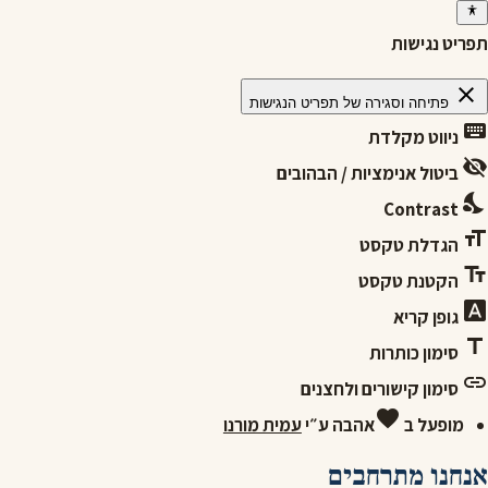
תפריט נגישות
close
פתיחה וסגירה של תפריט הנגישות
keyboard
ניווט מקלדת
visibility_off
ביטול אנימציות / הבהובים
nights_stay
Contrast
format_size
הגדלת טקסט
text_fields
הקטנת טקסט
font_download
גופן קריא
title
סימון כותרות
link
סימון קישורים ולחצנים
favorite
מופעל ב
אהבה
ע״י
עמית מורנו
אנחנו מתרחבים