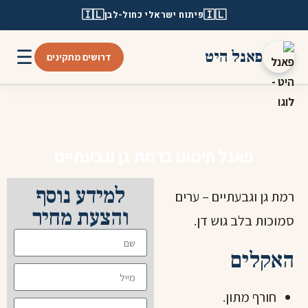
🇮🇱
🇮🇱
פיתוח ישראלי כחול-לבן
☰
פאנל היט
דרושים מתקינים
פאנל חימום ברמת גן וגבעתיים
למידע נוסף
רמת גן וגבעתיים – ערים
והצעת מחיר
סמוכות בלב גוש דן.
האקלים
חורף מתון.