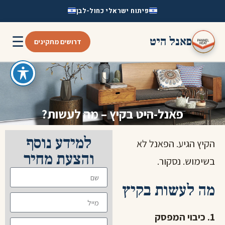
פיתוח ישראלי כחול-לבן
☰
פאנל היט
דרושים מתקינים
פאנל-היט בקיץ – מה לעשות?
למידע נוסף
הקיץ הגיע. הפאנל לא
והצעת מחיר
בשימוש. נסקור.
מה לעשות בקיץ
1. כיבוי המפסק