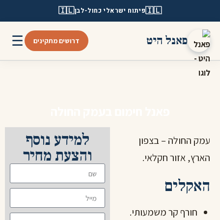
🇮🇱
🇮🇱
פיתוח ישראלי כחול-לבן
☰
פאנל היט
דרושים מתקינים
פאנל חימום בעמק החולה
למידע נוסף
עמק החולה – בצפון
והצעת מחיר
הארץ, אזור חקלאי.
האקלים
חורף קר משמעותי.