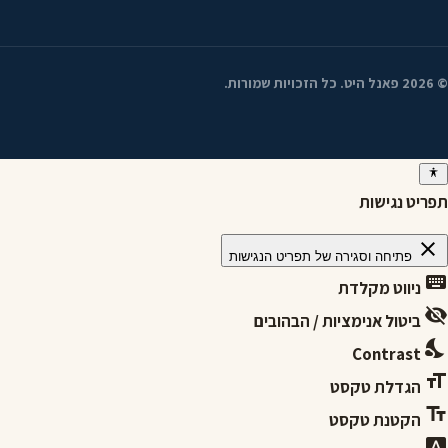
©
2026
פאנל היט. כל הזכויות שמורות.
תפריט נגישות
close
פתיחה וסגירה של תפריט הנגישות
keyboard
ניווט מקלדת
visibility_off
ביטול אנימציות / הבהובים
nights_stay
Contrast
format_size
הגדלת טקסט
text_fields
הקטנת טקסט
font_download