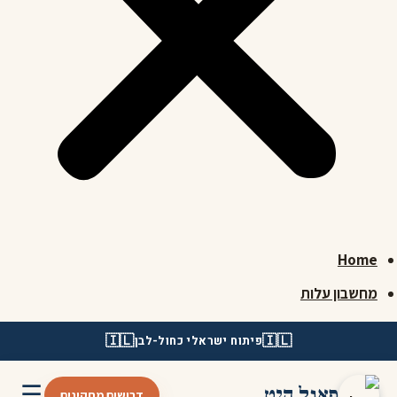
Home
מחשבון עלות
🇮🇱
🇮🇱
פיתוח ישראלי כחול-לבן
☰
פאנל היט
דרושים מתקינים