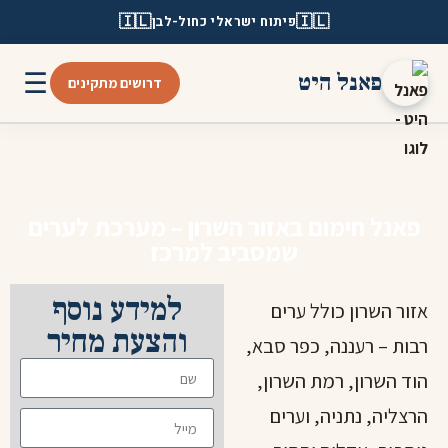
🇮🇱
🇮🇱
פיתוח ישראלי כחול-לבן
☰
פאנל היט
דרושים מתקינים
פאנל חימום באזור השרון – מערכת לערים
שמסביב למרכז
למידע נוסף
אזור השרון כולל ערים
והצעת מחיר
רבות – רעננה, כפר סבא,
הוד השרון, רמת השרון,
הרצליה, נתניה, וערים