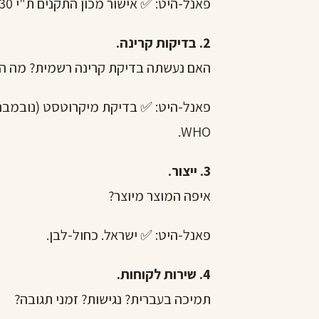
פאנל-היט: ✅ אישור מכון התקנים ת"י 900-2.30 (תעודה 7552306429, פברואר 2025).
2. בדיקות קרינה.
האם נעשתה בדיקת קרינה רשמית? מה ה
WHO.
3. ייצור.
איפה המוצר מיוצר?
פאנל-היט: ✅ ישראל. כחול-לבן.
4. שירות לקוחות.
תמיכה בעברית? נגישות? זמני תגובה?