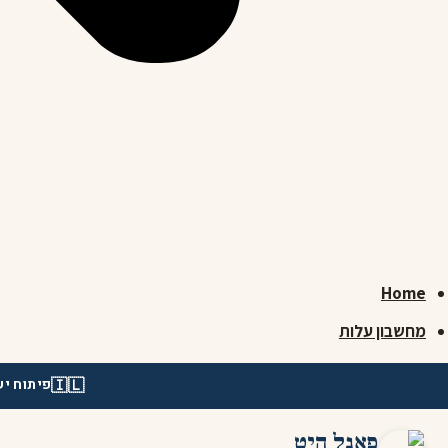
Home
מחשבון עלות
🇮🇱
פיתוח יש
פאנל היט