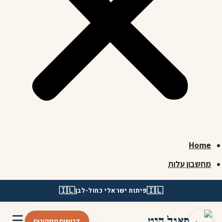
Home
מחשבון עלות
🇮🇱
🇮🇱
פיתוח ישראלי כחול-לבן
☰
פאנל היט
דרושים מתקינים