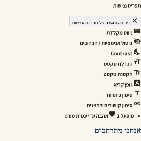
תפריט נגישות
close
פתיחה וסגירה של תפריט הנגישות
keyboard
ניווט מקלדת
visibility_off
ביטול אנימציות / הבהובים
nights_stay
Contrast
format_size
הגדלת טקסט
text_fields
הקטנת טקסט
font_download
גופן קריא
title
סימון כותרות
link
סימון קישורים ולחצנים
favorite
מופעל ב
אהבה
ע״י
עמית מורנו
אנחנו מתרחבים