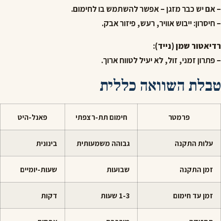
– אם יש כבר מזגן – אפשר להשתמש בו לחימום.
– חיסרון: ייבוש אוויר, רעש, פיזור אבק.
רדיאטור שמן (נייד)
:
– פתרון זמני, זול, לא יעיל לטווח ארוך.
טבלת השוואה כללית
פרמטר
חימום תת-רצפתי
פאנל-היט
עלות התקנה
גבוהה משמעותית
בינונית
זמן התקנה
שבועות
שעות-יומיים
זמן עד חימום
1-3 שעות
דקות