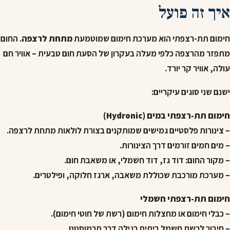
איך זה פועל
חימום תת-רצפתי הוא מערכת חימום שמוטמעת
מתחת לרצפה
. החום
מתפזר מהרצפה כלפי מעלה בעקרון של הסעת חום טבעית – אוויר חם
עולה, אוויר קר יורד.
ישנם שני סוגים עיקריים:
חימום תת-רצפתי במים (Hydronic)
– צינורות פלסטיים גמישים שמותקנים בצורת לולאות מתחת לרצפה.
– מים חמים זורמים דרך הצינורות.
– מקור החום: דוד גז, דוד חשמלי, או משאבת חום.
– מערכת מורכבת שכוללת משאבה, ארגז חלוקה, ופילטרים.
חימום תת-רצפתי חשמלי
– כבלי חימום או מחצלות חימום (רשת של חוטי חימום).
– חיבור לרשת חשמל ביתית רגילה דרך תרמוסטט.