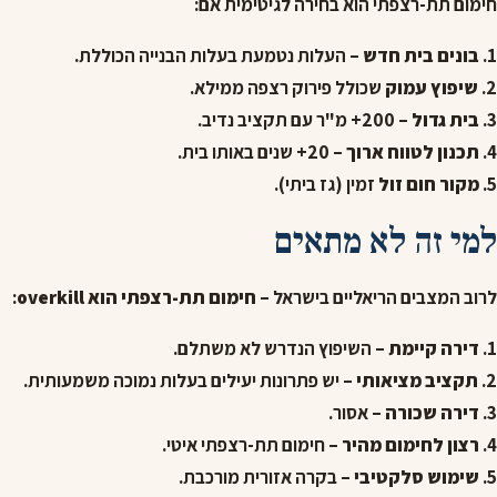
חימום תת-רצפתי הוא בחירה לגיטימית אם:
1.
בונים בית חדש
– העלות נטמעת בעלות הבנייה הכוללת.
2.
שיפוץ עמוק
שכולל פירוק רצפה ממילא.
3.
בית גדול
– 200+ מ"ר עם תקציב נדיב.
4.
תכנון לטווח ארוך
– 20+ שנים באותו בית.
5.
מקור חום זול
זמין (גז ביתי).
למי זה לא מתאים
לרוב המצבים הריאליים בישראל –
חימום תת-רצפתי הוא overkill
:
1.
דירה קיימת
– השיפוץ הנדרש לא משתלם.
2.
תקציב מציאותי
– יש פתרונות יעילים בעלות נמוכה משמעותית.
3.
דירה שכורה
– אסור.
4.
רצון לחימום מהיר
– חימום תת-רצפתי איטי.
5.
שימוש סלקטיבי
– בקרה אזורית מורכבת.